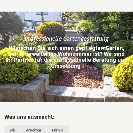
Professionelle Gartengestaltung
Wünschen Sie sich einen gepflegten Garten,
der Ihr erweitertes Wohnzimmer ist? Wir sind
Ihr Partner für die professionelle Beratung und
Umsetzung.
Was uns ausmacht:
Wir
Arbeiten
Für Sie